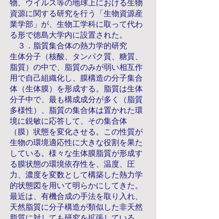
物、ウイルス等の地球上における生物
資源に関する研究を行う「生物資源産
業学部」が、生物工学科に取って代わ
る形で徳島大学内に設置された。
３．脂質集合体の熱力学的研究
生体分子（核酸、タンパク質、糖質、
脂質）の中で、脂質のみが弱い相互作
用で自己組織化し、膜構造の分子集合
体（生体膜）を形成する。脂質は生体
分子中で、最も構成成分が多く（脂質
多様性）、脂質の集合体は置かれた環
境に鋭敏に応答して、その集合体
（膜）状態を変化させる。この性質が
生物の環境適応性に大きな役割を果た
している。様々な生体膜脂質が形成す
る膜状態の環境依存性を、温度、圧
力、濃度を変数として構築した熱力学
的状態図を用いて明らかにしてきた。
最近は、有機合成の手法を取り入れ、
天然脂質に分子構造が類似した非天然
脂質に対しても研究を拡張している。