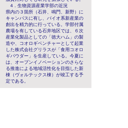
4．生物資源産業学部の近況
県内の３箇所（石井、鳴門、新野）に
キャンパスに有し、バイオ系新産業の
創出を精力的に行っている。学部付属
農場を有している石井地区では、６次
産業化製品としての「徳大ハム」の製
造や、コオロギベンチャーとして起業
した株式会社グリラスが「食用コオロ
ギパウダー」を生産している。今夏に
は、オープンイノベーションのさらな
る推進による地域活性化を目指した新
棟（ヴォルテックス棟）が竣工する予
定である。
© 2023 by Make A Change.
Proudly created with
Wix.com