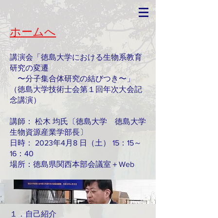
​ホームへ
講演会「徳島大学における生物系教育
研究の変遷
〜分子集合体研究の結びつき〜」
（徳島大学技術士会第１回年次大会記
念講演）
講師： 松木 均氏〔徳島大学 徳島大学
生物資源産業学部長〕
日時： 2023年4月8 日（土） 15：15～
16：40
場所：徳島県関西本部会議室＋Web
１．自己紹介